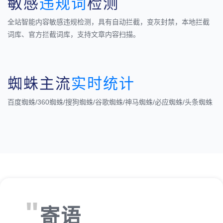
敏感
违规词
检测
全站智能内容敏感违规检测，具有自动拦截，变灰封禁，本地拦截
词库、官方拦截词库，支持文章内容扫描。
蜘蛛主流
实时统计
百度蜘蛛/360蜘蛛/搜狗蜘蛛/谷歌蜘蛛/神马蜘蛛/必应蜘蛛/头条蜘蛛
"
寄语